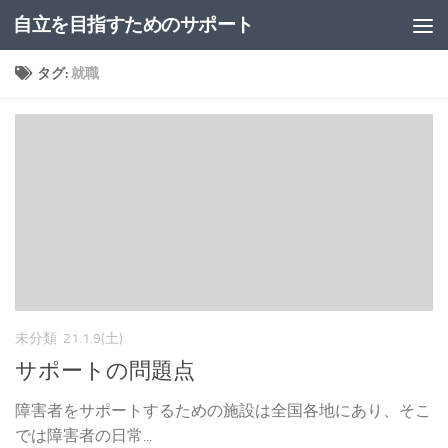
自立を目指すためのサポート
コンテンツへスキップ
タグ:
就職
未分類
21.1.9(土)
サポートの問題点
障害者をサポートするための施設は全国各地にあり、そこ
では障害者の日常...